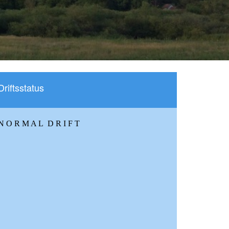
Driftsstatus
N O R M A L D R I F T